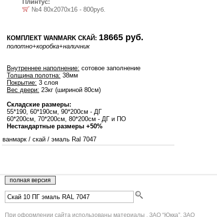
Плинтус:
№4 80х2070х16 - 800руб.
18665 руб.
КОМПЛЕКТ WANMARK СКАЙ:
полотно
+коробка
+наличник
Внутреннее наполнение:
сотовое заполнение
Толщина полотна:
38мм
Покрытие:
3 слоя
Вес двери:
23кг (шириной 80см)
Складские размеры:
55*190, 60*190см, 90*200см - ДГ
60*200см, 70*200см, 80*200см - ДГ и ПО
Нестандартные размеры +50%
ванмарк
/
скай
/
эмаль Ral 7047
При оформлении сайта использованы материалы , ЗАО “Юкка”, ЗАО