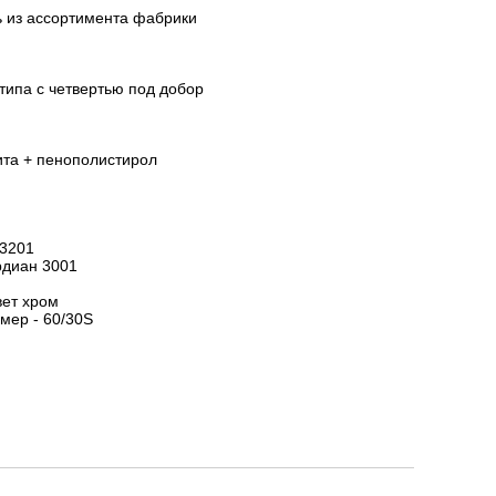
 из ассортимента фабрики
типа с четвертью под добор
та + пенополистирол
3201
диан 3001
вет хром
мер - 60/30S