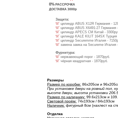
0%
РАССРОЧКА
ДОСТАВКА 3000р
Защита:
цилиндр ABUS Х12R Германия - 12
цилиндр ABUS X6491-27 Германия -
цилиндр APECS CM Китай - 3300ру
цилиндр KALE KILIT 164SX Турция 
цилиндр Securemme Италия - 7150р
замена замка на Secureme Италия -
Фурнитура:
нержавеющий порог - 1870руб.
чёрная квадратная - 1870руб.
Размеры
Размер по коробке:
86х205cм и 96х205
При установке двери на ровный пол, н
высоте двери, высота установки 206.
Размер по наличнику:
99.6х213cм и 109
Световой проём:
74х193cм / 84х193cм
Наличник:
фигурный 8см (нахлест на сте
Отделка