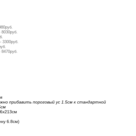
980руб.
 8030руб.
б.
- 3300руб.
уб.
 8470руб.
cм
ужно прибавить пороговый ус 1.5cм к стандартной
5cм
.6х213cм
ну 6.8см)