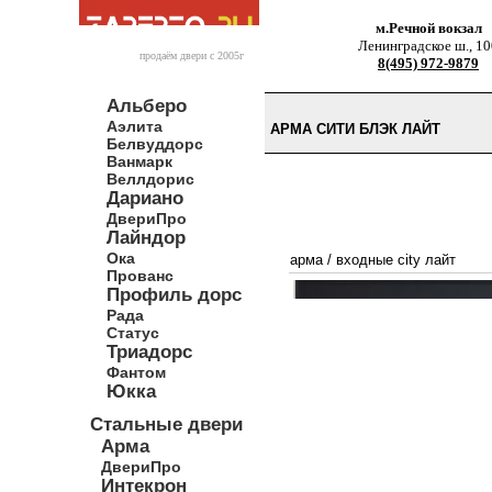
м.Речной вокзал
Ленинградское ш., 10
продаём двери c 2005г
8(495) 972-9879
Альберо
Аэлита
АРМА СИТИ БЛЭК ЛАЙТ
Белвуддорс
Ванмарк
Веллдорис
Дариано
ДвериПро
Лайндор
Ока
арма
/
входные city лайт
Прованс
Профиль дорс
Рада
Статус
Триадорс
Фантом
Юкка
Стальные двери
Арма
ДвериПро
Интекрон