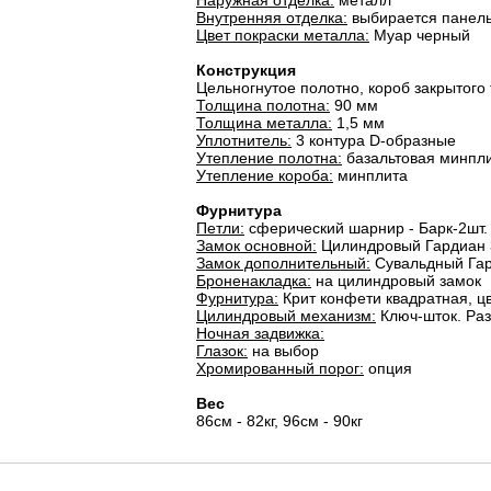
Наружная отделка:
металл
Внутренняя отделка:
выбирается панель
Цвет покраски металла:
Муар черный
Конструкция
Цельногнутое полотно, короб закрытого 
Толщина полотна:
90 мм
Толщина металла:
1,5 мм
Уплотнитель:
3 контура D-образные
Утепление полотна:
базальтовая минпли
Утепление короба:
минплита
Фурнитура
Петли:
cферический шарнир - Барк-2шт.
Замок основной:
Цилиндровый Гардиан 
Замок дополнительный:
Сувальдный Гар
Броненакладка:
на цилиндровый замок
Фурнитура:
Крит конфети квадратная, ц
Цилиндровый механизм:
Ключ-шток. Раз
Ночная задвижка:
Глазок:
на выбор
Хромированный порог:
опция
Вес
86см - 82кг, 96см - 90кг