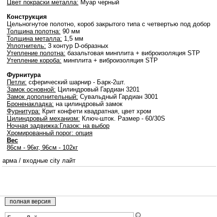
Цвет покраски металла:
Муар черный
Конструкция
Цельногнутое полотно, короб закрытого типа с четвертью под добор
Толщина полотна:
90 мм
Толщина металла:
1,5 мм
Уплотнитель:
3 контур D-образных
Утепление полотна:
базальтовая минплита + виброизоляция STP
Утепление короба:
минплита + виброизоляция STP
Фурнитура
Петли:
cферический шарнир - Барк-2шт.
Замок основной:
Цилиндровый Гардиан 3201
Замок дополнительный:
Сувальдный Гардиан 3001
Броненакладка:
на цилиндровый замок
Фурнитура:
Крит конфети квадратная, цвет хром
Цилиндровый механизм:
Ключ-шток. Размер - 60/30S
Ночная задвижка:
Глазок:
на выбор
Хромированный порог:
опция
Вес
86см - 96кг, 96см - 102кг
арма
/
входные city лайт