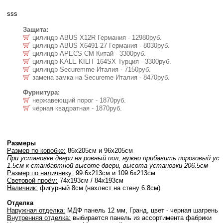
sss
Защита:
цилиндр ABUS Х12R Германия - 12980руб.
цилиндр ABUS X6491-27 Германия - 8030руб.
цилиндр APECS CM Китай - 3300руб.
цилиндр KALE KILIT 164SX Турция - 3300руб.
цилиндр Securemme Италия - 7150руб.
замена замка на Secureme Италия - 8470руб.
Фурнитура:
нержавеющий порог - 1870руб.
чёрная квадратная - 1870руб.
Размеры
Размер по коробке:
86х205cм и 96х205cм
При установке двери на ровный пол, нужно прибавить пороговый ус
1.5cм к стандартной высоте двери, высота установки 206.5cм
Размер по наличнику:
99.6х213cм и 109.6х213cм
Световой проём:
74х193cм / 84х193cм
Наличник:
фигурный 8см (нахлест на стену 6.8см)
Отделка
Наружная отделка:
МДФ панель 12 мм, Гранд, цвет - черная шагрень
Внутренняя отделка:
выбирается панель из ассортимента фабрики