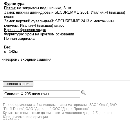
Фурнитура
Петли:
на закрытом подшипнике, 3 шт.
Замок нижний цилиндровый:
SECUREMME 2651, Италия,-4 (высший)
класс
Замок верхний сувальдный:
SECUREMME 2413 с монтажным
ключом, Италия-4 (высший) класс
Врезная броненакладка
Фурнитура:
хром на круглом основании
Ночная задвижка
Вес
от 142кг
интекрон
/
входные сицилия
При оформлении сайта использованы материалы , ЗАО “Юкка”, ЗАО
“Profil Doors”, ОАО "Дариано", ООО "Двери Прованс"
Купить межкомнатные двери
- в сети магазинов дверей Zaperto.ru.
Юридическая информация
КОРЗИНА