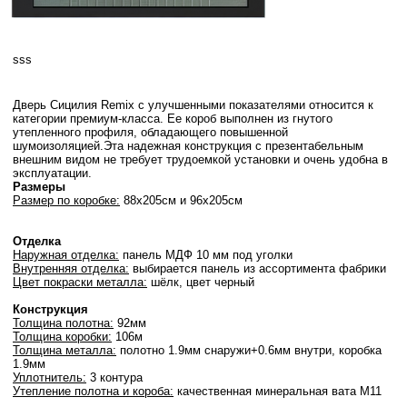
sss
Дверь Сицилия Remix с улучшенными показателями относится к
категории премиум-класса. Ее короб выполнен из гнутого
утепленного профиля, обладающего повышенной
шумоизоляцией.Эта надежная конструкция с презентабельным
внешним видом не требует трудоемкой установки и очень удобна в
эксплуатации.
Размеры
Размер по коробке:
88х205cм и 96х205cм
Отделка
Наружная отделка:
панель МДФ 10 мм под уголки
Внутренняя отделка:
выбирается панель из ассортимента фабрики
Цвет покраски металла:
шёлк, цвет черный
Конструкция
Толщина полотна:
92мм
Толщина коробки:
106м
Толщина металла:
полотно 1.9мм снаружи+0.6мм внутри, коробка
1.9мм
Уплотнитель:
3 контура
Утепление полотна и короба:
качественная минеральная вата М11