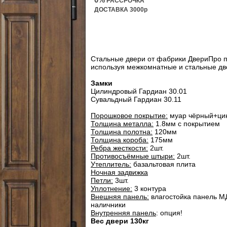
РАССРОЧКА
ДОСТАВКА 3000р
Стальные двери от фабрики ДвериПро п
используя межкомнатные и стальные дв
Замки
Цилиндровый Гардиан 30.01
Сувальдный Гардиан 30.11
Порошковое покрытие:
муар чёрный+цин
Толщина металла:
1.8мм с покрытием
Толщина полотна:
120мм
Толщина короба:
175мм
Ребра жесткости:
2шт.
Противосъёмные штыри:
2шт.
Утеплитель:
базальтовая плита
Ночная задвижка
Петли:
3шт.
Уплотнение:
3 контура
Внешняя панель:
влагостойка панель МД
наличники
Внутренняя панель
: опция!
Вес двери 130кг