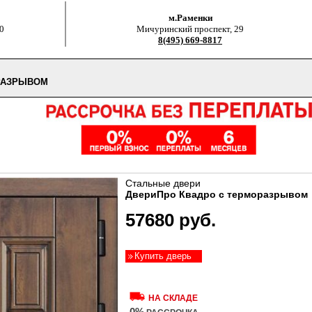
м.Раменки
0
Мичуринский проспект, 29
8(495) 669-8817
РАЗРЫВОМ
Стальные двери
ДвериПро Квадро с терморазрывом
57680 руб.
Купить дверь
НА СКЛАДЕ
0%