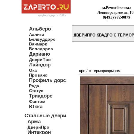
м.Речной вокзал
Ленинградское ш., 10
продаём двери c 2005г
8(495) 972-9879
Альберо
Аэлита
ДВЕРИПРО КВАДРО С ТЕРМО
Белвуддорс
Ванмарк
Веллдорис
Дариано
ДвериПро
Лайндор
Ока
про
/
с терморазрывом
Прованс
Профиль дорс
Рада
Статус
Триадорс
Фантом
Юкка
Стальные двери
Арма
ДвериПро
Интекрон