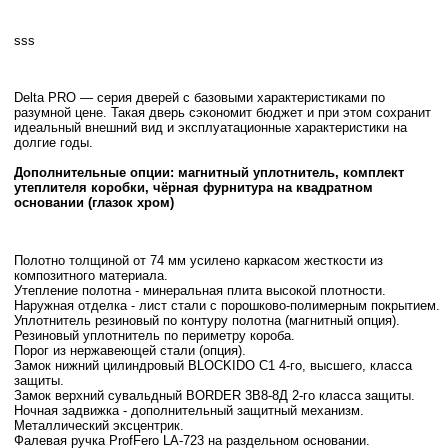
sss
Delta PRO — серия дверей с базовыми характеристиками по
разумной цене. Такая дверь сэкономит бюджет и при этом сохранит
идеальный внешний вид и эксплуатационные характеристики на
долгие годы.
Дополнительные опции: магнитный уплотнитель, комплект
утеплителя коробки, чёрная фурнитура на квадратном
основании (глазок хром)
Полотно толщиной от 74 мм усилено каркасом жесткости из
композитного материала.
Утепление полотна - минеральная плита высокой плотности.
Наружная отделка - лист стали с порошково-полимерным покрытием.
Уплотнитель резиновый по контуру полотна (магнитный опция).
Резиновый уплотнитель по периметру короба.
Порог из нержавеющей стали (опция).
Замок нижний цилиндровый BLOCKIDO C1 4-го, высшего, класса
защиты.
Замок верхний сувальдный BORDER 3B8-8Д 2-го класса защиты.
Ночная задвижка - дополнительный защитный механизм.
Металлический эксцентрик.
Фалевая ручка ProfFero LA-723 на раздельном основании.