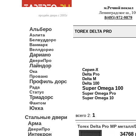
м.Речной вокзал
Ленинградское ш., 10
продаём двери c 2005г
8(495) 972-9879
Альберо
TOREX DELTA PRO
Аэлита
Белвуддорс
Ванмарк
Веллдорис
Дариано
ДвериПро
Лайндор
Серия-X
Ока
Delta Pro
Прованс
Delta M
Профиль дорс
Delta 100
Рада
Super Omega 100
Статус
Super Omega Pro
Триадорс
Super Omega 10
Фантом
Юкка
1
всего 2:
Стальные двери
Арма
Torex Delta Pro MP металл/
ДвериПро
34768 
Интекрон