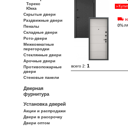
Торекс
Купи
Юкка
Скрытые двери
Н
Раздвижные двери
0%
Р
Пеналы
Складные двери
Рото-двери
Межкомнатные
перегородки
Стеклянные двери
Арочные двери
1
всего 2:
Противопожарные
двери
Стеновые панели
Дверная
фурнитура
Установка дверей
Акции и распродажи
Двери в рассрочку
Двери оптом