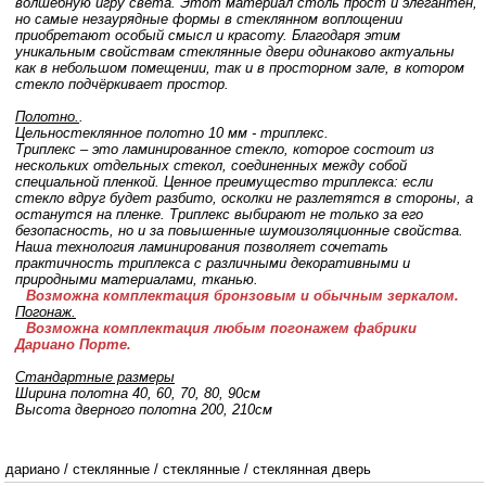
волшебную игру света. Этот материал столь прост и элегантен,
но самые незаурядные формы в стеклянном воплощении
приобретают особый смысл и красоту. Благодаря этим
уникальным свойствам стеклянные двери одинаково актуальны
как в небольшом помещении, так и в просторном зале, в котором
стекло подчёркивает простор.
Полотно.
.
Цельностеклянное полотно 10 мм - триплекс.
Триплекс – это ламинированное стекло, которое состоит из
нескольких отдельных стекол, соединенных между собой
специальной пленкой. Ценное преимущество триплекса: если
стекло вдруг будет разбито, осколки не разлетятся в стороны, а
останутся на пленке. Триплекс выбирают не только за его
безопасность, но и за повышенные шумоизоляционные свойства.
Наша технология ламинирования позволяет сочетать
практичность триплекса с различными декоративными и
природными материалами, тканью.
Возможна комплектация бронзовым и обычным зеркалом.
Погонаж.
Возможна комплектация любым погонажем фабрики
Дариано Порте.
Стандартные размеры
Ширина полотна 40, 60, 70, 80, 90см
Высота дверного полотна 200, 210cм
дариано
/
стеклянные
/
стеклянные
/
стеклянная дверь