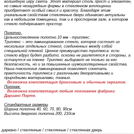
волшебную игру света. Этот материал столь прост и элегантен,
но самые незаурядные формы в стеклянном воплощении
приобретают особый смысл и красоту. Благодаря этим
уникальным свойствам стеклянные двери одинаково актуальны
как в небольшом помещении, так и в просторном зале, в котором
стекло подчёркивает простор.
Полотно.
.
Цельностеклянное полотно 10 мм - триплекс.
Триплекс – это ламинированное стекло, которое состоит из
нескольких отдельных стекол, соединенных между собой
специальной пленкой. Ценное преимущество триплекса: если
стекло вдруг будет разбито, осколки не разлетятся в стороны, а
останутся на пленке. Триплекс выбирают не только за его
безопасность, но и за повышенные шумоизоляционные свойства.
Наша технология ламинирования позволяет сочетать
практичность триплекса с различными декоративными и
природными материалами, тканью.
Возможна комплектация бронзовым и обычным зеркалом.
Погонаж.
Возможна комплектация любым погонажем фабрики
Дариано Порте.
Стандартные размеры
Ширина полотна 40, 60, 70, 80, 90см
Высота дверного полотна 200, 210cм
дариано
/
стеклянные
/
стеклянные
/
стеклянная дверь