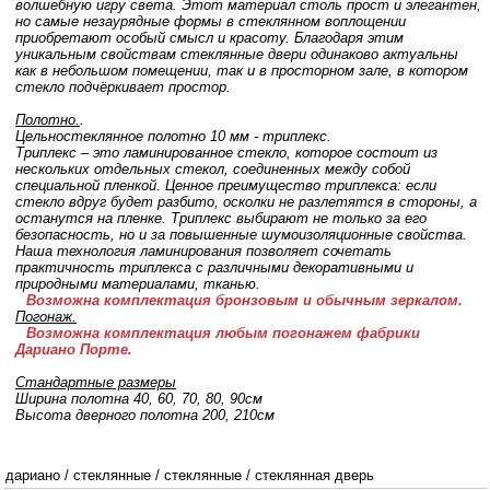
волшебную игру света. Этот материал столь прост и элегантен,
но самые незаурядные формы в стеклянном воплощении
приобретают особый смысл и красоту. Благодаря этим
уникальным свойствам стеклянные двери одинаково актуальны
как в небольшом помещении, так и в просторном зале, в котором
стекло подчёркивает простор.
Полотно.
.
Цельностеклянное полотно 10 мм - триплекс.
Триплекс – это ламинированное стекло, которое состоит из
нескольких отдельных стекол, соединенных между собой
специальной пленкой. Ценное преимущество триплекса: если
стекло вдруг будет разбито, осколки не разлетятся в стороны, а
останутся на пленке. Триплекс выбирают не только за его
безопасность, но и за повышенные шумоизоляционные свойства.
Наша технология ламинирования позволяет сочетать
практичность триплекса с различными декоративными и
природными материалами, тканью.
Возможна комплектация бронзовым и обычным зеркалом.
Погонаж.
Возможна комплектация любым погонажем фабрики
Дариано Порте.
Стандартные размеры
Ширина полотна 40, 60, 70, 80, 90см
Высота дверного полотна 200, 210cм
дариано
/
стеклянные
/
стеклянные
/
стеклянная дверь