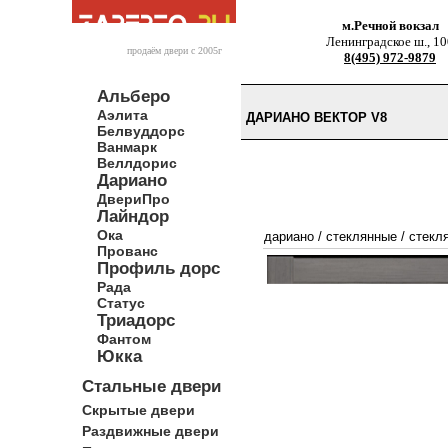
м.Речной вокзал
Ленинградское ш., 10
продаём двери c 2005г
8(495) 972-9879
Альберо
Аэлита
ДАРИАНО ВЕКТОР V8
Белвуддорс
Ванмарк
Веллдорис
Дариано
ДвериПро
Лайндор
Ока
дариано
/
стеклянные
/
стекл
Прованс
Профиль дорс
Рада
Статус
Триадорс
Фантом
Юкка
Стальные двери
Скрытые двери
Раздвижные двери