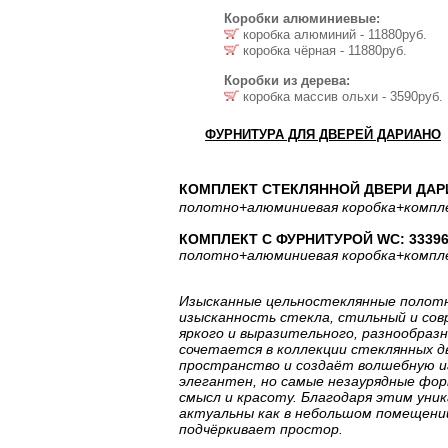
Коробки алюминиевые:
коробка алюминий - 11880руб.
коробка чёрная - 11880руб.
Коробки из дерева:
коробка массив ольхи - 3590руб.
ФУРНИТУРА ДЛЯ ДВЕРЕЙ ДАРИАНО
КОМПЛЕКТ СТЕКЛЯННОЙ ДВЕРИ ДАР
полотно
+алюминиевая коробка
+компл
КОМПЛЕКТ С ФУРНИТУРОЙ WC: 33396
полотно
+алюминиевая коробка
+компл
Изысканные цельностеклянные полотн
изысканность стекла, стильный и сов
яркого и выразительного, разнообразн
сочетается в коллекции стеклянных 
пространство и создаёт волшебную и
элегантен, но самые незаурядные фо
смысл и красоту. Благодаря этим уни
актуальны как в небольшом помещении
подчёркивает простор.