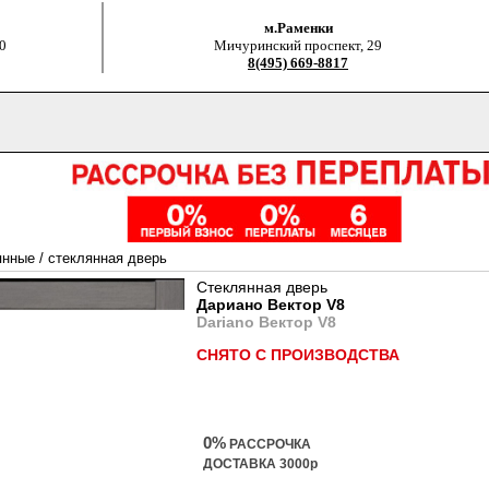
м.Раменки
0
Мичуринский проспект, 29
8(495) 669-8817
янные
/
стеклянная дверь
Стеклянная дверь
Дариано Вектор V8
Dariano Вектор V8
СНЯТО С ПРОИЗВОДСТВА
0%
РАССРОЧКА
ДОСТАВКА 3000р