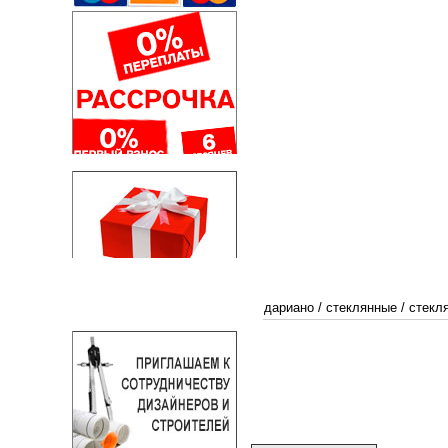
дариано
/
стеклянные
/
стекл