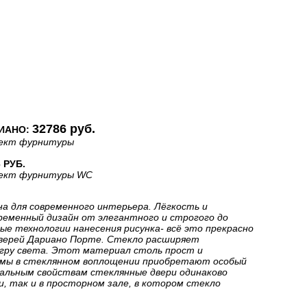
32786 руб.
ИАНО:
ект фурнитуры
 РУБ.
ект фурнитуры WC
а для современного интерьера. Лёгкость и
ременный дизайн от элегантного и строгого до
ые технологии нанесения рисунка- всё это прекрасно
дверей Дариано Порте. Стекло расширяет
гру света. Этот материал столь прост и
рмы в стеклянном воплощении приобретают особый
кальным свойствам стеклянные двери одинаково
, так и в просторном зале, в котором стекло