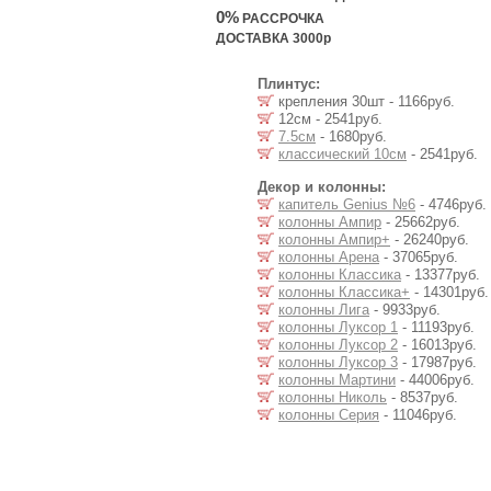
0%
РАССРОЧКА
ДОСТАВКА 3000р
Плинтус:
крепления 30шт - 1166руб.
12см - 2541руб.
7.5см
- 1680руб.
классический 10см
- 2541руб.
Декор и колонны:
капитель Genius №6
- 4746руб.
колонны Ампир
- 25662руб.
колонны Ампир+
- 26240руб.
колонны Арена
- 37065руб.
колонны Классика
- 13377руб.
колонны Классика+
- 14301руб.
колонны Лига
- 9933руб.
колонны Луксор 1
- 11193руб.
колонны Луксор 2
- 16013руб.
колонны Луксор 3
- 17987руб.
колонны Мартини
- 44006руб.
колонны Николь
- 8537руб.
колонны Серия
- 11046руб.