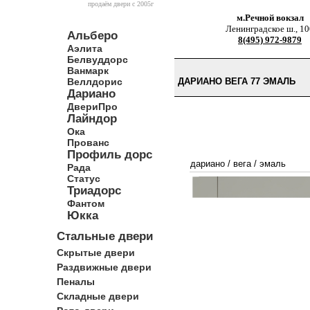
продаём двери c 2005г
м.Речной вокзал
Ленинградское ш., 10
Альберо
8(495) 972-9879
Аэлита
Белвуддорс
Ванмарк
Веллдорис
ДАРИАНО ВЕГА 77 ЭМАЛЬ
Дариано
ДвериПро
Лайндор
Ока
Прованс
Профиль дорс
дариано
/
вега
/
эмаль
Рада
Статус
Триадорс
Фантом
Юкка
Стальные двери
Скрытые двери
Раздвижные двери
Пеналы
Складные двери