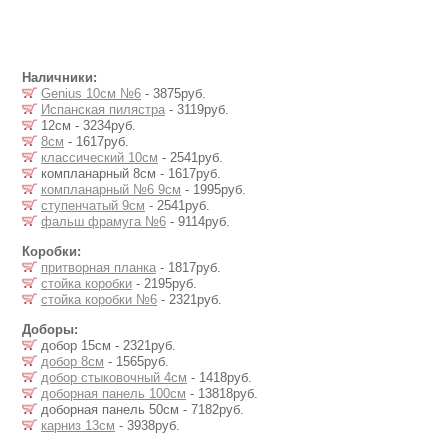
Наличники:
Genius 10см №6
- 3875руб.
Испанская пилястра
- 3119руб.
12см - 3234руб.
8см
- 1617руб.
классический 10см
- 2541руб.
компланарный 8см - 1617руб.
компланарный №6 9см
- 1995руб.
ступенчатый 9см
- 2541руб.
фальш фрамуга №6
- 9114руб.
Коробки:
притворная планка
- 1817руб.
стойка коробки
- 2195руб.
стойка коробки №6
- 2321руб.
Доборы:
добор 15см - 2321руб.
добор 8см
- 1565руб.
добор стыковочный 4см
- 1418руб.
доборная панель 100см
- 13818руб.
доборная панель 50см - 7182руб.
карниз 13см
- 3938руб.