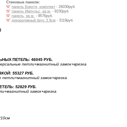
Стеновые панели:
панель Брюгге, комплект
- 26030руб.
панель Импульс, кв.м.
- 9230руб.
панель, кв.м.
- 9576руб.
декоративный брус 3.9см
- 3119руб.
О
НЫХ ПЕТЕЛЬ: 46045 РУБ.
версальные петли
+магнитный замок
+врезка
ОЙ: 55327 РУБ.
е петли
+магнитный замок
+врезка
ЕЛЬ: 52829 РУБ.
ли
+магнитный замок
+врезка
210cм