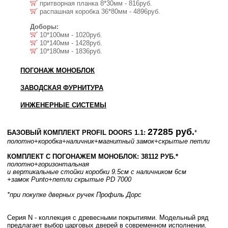
притворная планка 8*30мм - 816руб.
распашная коробка 36*80мм - 4896руб.
Доборы:
10*100мм - 1020руб.
10*140мм - 1428руб.
10*180мм - 1836руб.
ПОГОНАЖ МОНОБЛОК
ЗАВОДСКАЯ ФУРНИТУРА
ИНЖЕНЕРНЫЕ СИСТЕМЫ
27285 руб.
БАЗОВЫЙ КОМПЛЕКТ PROFIL DOORS 1.1:
*
полотно
+коробка
+наличник
+магнитный замок
+скрытые петли
КОМПЛЕКТ С ПОГОНАЖЕМ МОНОБЛОК: 38112 РУБ.*
полотно
+горизонтальная
и вертикальные стойки коробки 9.5см с наличником 6см
+замок Punto
+петли скрытые PD 7000
*при покупке дверных ручек Профиль Дорс
Серия N - коллекция с древесными покрытиями. Модельный ряд
предлагает выбор царговых дверей в современном исполнении.