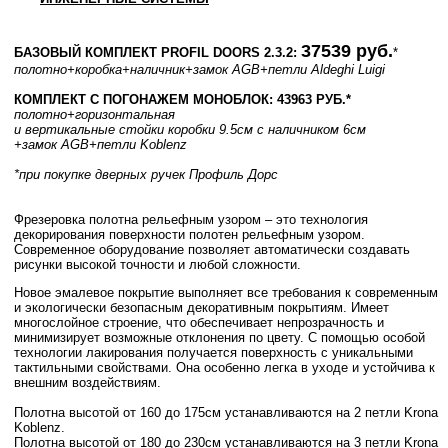
37539 руб.
БАЗОВЫЙ КОМПЛЕКТ PROFIL DOORS 2.3.2:
*
полотно
+коробка
+наличник
+замок AGB
+петли Aldeghi Luigi
КОМПЛЕКТ С ПОГОНАЖЕМ МОНОБЛОК: 43963 РУБ.*
полотно
+горизонтальная
и вертикальные стойки коробки 9.5см с наличником 6см
+замок AGB
+петли Koblenz
*при покупке дверных ручек Профиль Дорс
Фрезеровка полотна рельефным узором – это технология
декорирования поверхности полотен рельефным узором.
Современное оборудование позволяет автоматически создавать
рисунки высокой точности и любой сложности.
Новое эмалевое покрытие выполняет все требования к современным
и экологически безопасным декоративным покрытиям. Имеет
многослойное строение, что обеспечивает непрозрачность и
минимизирует возможные отклонения по цвету. С помощью особой
технологии лакирования получается поверхность с уникальными
тактильными свойствами. Она особенно легка в уходе и устойчива к
внешним воздействиям.
Полотна высотой от 160 до 175см устанавливаются на 2 петли Krona
Koblenz.
Полотна высотой от 180 до 230см устанавливаются на 3 петли Krona