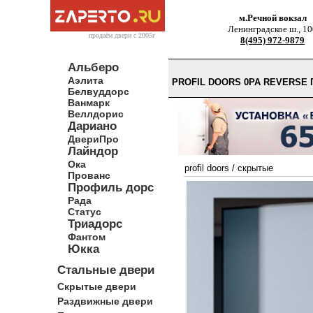
м.Речной вокзал
Ленинградское ш., 10
продаём двери c 2005г
8(495) 972-9879
Альберо
Аэлита
PROFIL DOORS 0PA REVERS
Белвуддорс
Ванмарк
Веллдорис
Дариано
ДвериПро
Лайндор
Ока
profil doors
/
скрытые
Прованс
Профиль дорс
Рада
Статус
Триадорс
Фантом
Юкка
Стальные двери
Скрытые двери
Раздвижные двери