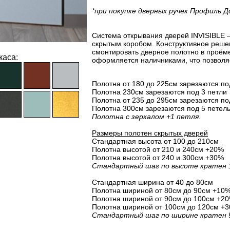
*при покупке дверных ручек Профиль Д
Система открывания дверей INVISIBLE –
скрытым коробом. Конструктивное реше
смонтировать дверное полотно в проёме
каса:
оформляется наличниками, что позволя
Полотна от 180 до 225см зарезаются по
Полотна 230см зарезаются под 3 петли
Полотна от 235 до 295см зарезаются по
Полотна 300см зарезаются под 5 петел
Полотна с зеркалом +1 петля
.
Размеры полотен скрытых дверей
Стандартная высота от 100 до 210см
Полотна высотой от 210 и 240см +20%
Полотна высотой от 240 и 300см +30%
Стандартный шаг по высоте кратен 
Стандартная ширина от 40 до 80см
Полотна шириной от 80cм до 90cм +10
Полотна шириной от 90cм до 100cм +2
Полотна шириной от 100cм до 120cм +
Стандартный шаг по ширине кратен 