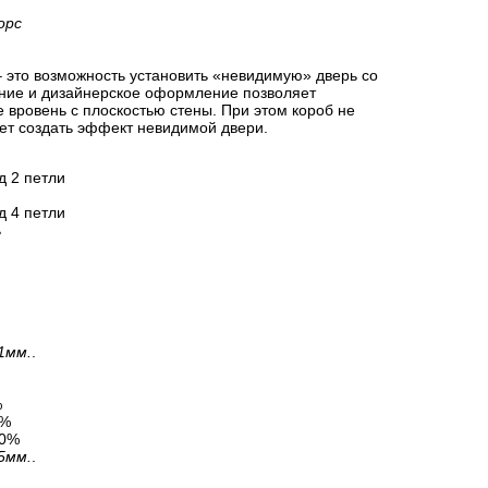
орс
 это возможность установить «невидимую» дверь со
ние и дизайнерское оформление позволяет
 вровень с плоскостью стены. При этом короб не
ет создать эффект невидимой двери.
д 2 петли
д 4 петли
ь
1мм.
.
%
0%
30%
5мм.
.