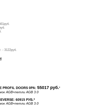
561руб.
руб.
б.
 - 3122руб.
И
55017 руб.
 PROFIL DOORS 0PA:
*
мок AGB
+петли AGB 3.0
VERSE: 60915 РУБ.*
мок AGB
+петли AGB 3.0