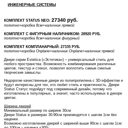
ИНЖЕНЕРНЫЕ СИСТЕМЫ
27340 руб.
КОМПЛЕКТ STATUS NEO:
полотно
+коробка 8см
+наличник прямой
КОМПЛЕКТ С ФИГУРНЫМ НАЛИЧНИКОМ: 28920 РУБ.
полотно
+коробка 8см
+наличник фигурный
КОМПЛЕКТ КОМПЛАНАРНЫЙ: 27335 РУБ.
полотно
+коробка Onplane
+наличник Onplane
+наличник прямой
Двери серии Estetica («Эстетика») – универсальный стиль для
любого пространства. Возможность комбинирования различных
цветов, текстур и стекол, позволит воплотить самые смелые
творческие замыслы.
Недорогие качественные двери из полипропилена с 3D-эффектом и
будут интересны для тех, кто любит стиль и практичность. Двери
Status Статус подойдут под современный дизайн, потому что
изготовлены в популярных, а значит, часто используемых в декоре
цветах.
Ширина дверей
Минимальный размер по ширине 30см
Двери Status в размерах 30-90см производятся с шагом 1см без
наценки.
Возможно изготовление дверей с шириной выше 90см с шагом 1см:
до 100см – наценка +30%;