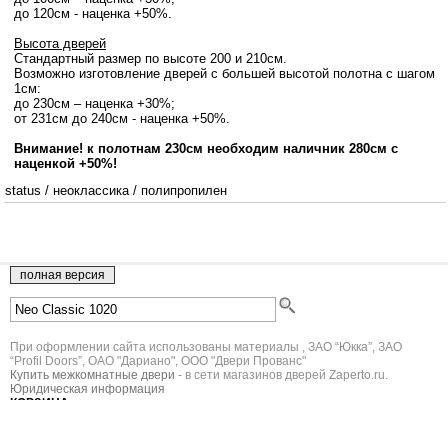
до 120см - наценка +50%.
Высота дверей
Стандартный размер по высоте 200 и 210см.
Возможно изготовление дверей с большей высотой полотна с шагом
1см:
до 230см – наценка +30%;
от 231см до 240см - наценка +50%.
Внимание! к полотнам 230см необходим наличник 280см с
наценкой +50%!
status
/
неоклассика
/
полипропилен
При оформлении сайта использованы материалы , ЗАО “Юкка”, ЗАО
“Profil Doors”, ОАО "Дариано", ООО "Двери Прованс"
Купить межкомнатные двери
- в сети магазинов дверей Zaperto.ru.
Юридическая информация
КОРЗИНА