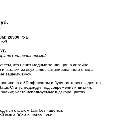
руб.
й
: 28930 РУБ.
рный
УБ.
nplane
+наличник прямой
т тем, кто ценит модные тенденции в дизайне
и вставки из двух видов сатинированного стекла
ие вашему вкусу.
пропилена с 3D-эффектом и будут интересны для тех,
Status Статус подойдут под современный дизайн,
 значит, часто используемых в декоре цветах.
одятся с шагом 1см без наценки.
ой выше 90см с шагом 1см: