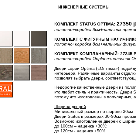
ИНЖЕНЕРНЫЕ СИСТЕМЫ
27350 
КОМПЛЕКТ STATUS OPTIMA:
полотно
+коробка 8см
+наличник прямо
КОМПЛЕКТ С ФИГУРНЫМ НАЛИЧНИКОМ
полотно
+коробка 8см
+наличник фигу
КОМПЛЕКТ КОМПЛАНАРНЫЙ: 27345 Р
полотно
+коробка Onplane
+наличник O
Двери серии Optima («Оптима») подойду
интерьера. Различные варианты отделки 
позволят выбрать двери, соответствующ
Недорогие качественные двери из поли
кто любит стиль и практичность. Двери 
потому что изготовлены в популярных, а
Ширина дверей
Минимальный размер по ширине 30см
Двери Status в размерах 30-90см произв
Возможно изготовление дверей с ширин
до 100см – наценка +30%;
до 120см - наценка +50%.