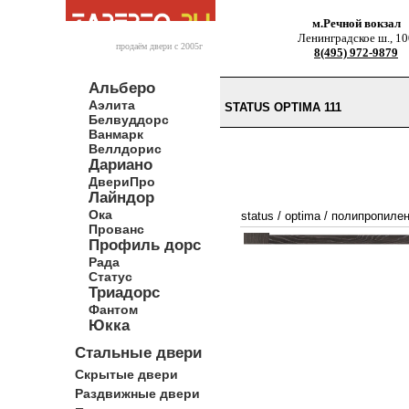
м.Речной вокзал
Ленинградское ш., 10
продаём двери c 2005г
8(495) 972-9879
Альберо
Аэлита
STATUS OPTIMA 111
Белвуддорс
Ванмарк
Веллдорис
Дариано
ДвериПро
Лайндор
Ока
status
/
optima
/
полипропиле
Прованс
Профиль дорс
Рада
Статус
Триадорс
Фантом
Юкка
Стальные двери
Скрытые двери
Раздвижные двери