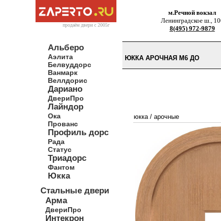
м.Речной вокзал
Ленинградское ш., 10
продаём двери c 2005г
8(495) 972-9879
Альберо
Аэлита
ЮККА АРОЧНАЯ М6 ДО
Белвуддорс
Ванмарк
Веллдорис
Дариано
ДвериПро
Лайндор
Ока
юкка
/
арочные
Прованс
Профиль дорс
Рада
Статус
Триадорс
Фантом
Юкка
Стальные двери
Арма
ДвериПро
Интекрон