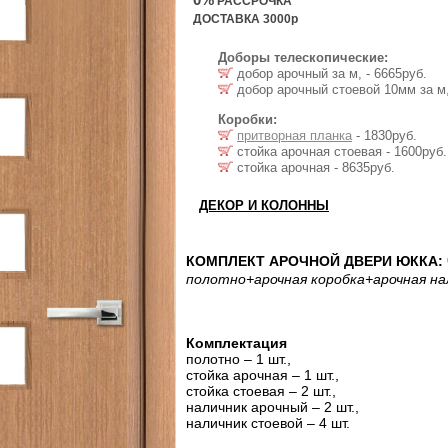
РАССРОЧКА
ДОСТАВКА 3000р
Доборы телескопические:
добор арочный за м, - 6665руб.
добор арочный стоевой 10мм за м,
Коробки:
притворная планка
- 1830руб.
стойка арочная стоевая - 1600руб.
стойка арочная - 8635руб.
ДЕКОР И КОЛОННЫ
КОМПЛЕКТ АРОЧНОЙ ДВЕРИ ЮККА:
полотно
+арочная коробка
+арочная на
Комплектация
полотно – 1 шт.,
стойка арочная – 1 шт.,
стойка стоевая – 2 шт.,
наличник арочный – 2 шт.,
наличник стоевой – 4 шт.