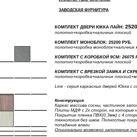
ЗАВОДСКАЯ ФУРНИТУРА
2520
КОМПЛЕКТ ДВЕРИ ЮККА ЛАЙН:
полотно
+коробка
+наличник плоский
КОМПЛЕКТ МОНОБЛОК: 25200 РУБ.
полотно
+коробка моноблок
+наличник 
КОМПЛЕКТ С КОРОБКОЙ 9СМ: 26075 
полотно
+коробка
+наличник плоский
КОМПЛЕКТ С ВРЕЗКОЙ ЗАМКА И СКРЫ
полотно
+коробка
+наличник плоский
+м
Line - серия каркасных дверей Юкка с
Конструкция
Каркас массива сосны, частичное запо
Плиты МДФ с 2х сторон, на которые 
Покрытие пленка ПВХ(0.3мм) с 4 сторо
технология без швов. Полностью пок
попадание влаги.
Опционально возможно заполнение пу