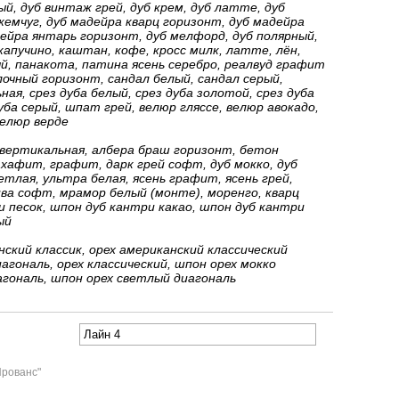
, дуб винтаж грей, дуб крем, дуб латте, дуб
емчуг, дуб мадейра кварц горизонт, дуб мадейра
ейра янтарь горизонт, дуб мелфорд, дуб полярный,
капучино, каштан, кофе, кросс милк, латте, лён,
й, панакота, патина ясень серебро, реалвуд графит
очный горизонт, сандал белый, сандал серый,
ная, срез дуба белый, срез дуба золотой, срез дуба
уба серый, шпат грей, велюр гляссе, велюр авокадо,
елюр верде
вертикальная, албера браш горизонт, бетон
хафит, графит, дарк грей софт, дуб мокко, дуб
етлая, ультра белая, ясень графит, ясень грей,
ва софт, мрамор белый (монте), моренго, кварц
 песок, шпон дуб кантри какао, шпон дуб кантри
ый
ский классик, орех американский классический
агональ, орех классический, шпон орех мокко
агональ, шпон орех светлый диагональ
Прованс"