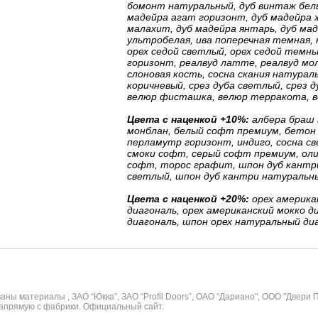
бомонт натуральный, дуб винтаж белый
мадейра агат горизонт, дуб мадейра ж
малахит, дуб мадейра янтарь, дуб мад
ультробелая, ива поперечная темная, 
орех седой светлый, орех седой темны
горизонт, реалвуд латте, реалвуд мол
слоновая кость, сосна скания натураль
коричневый, срез дуба светлый, срез д
велюр фисташка, велюр терракота, в
Цвета с наценкой +10%:
албера браш 
монблан, белый софт премиум, бетон 
перламутр горизонт, индиго, сосна св
смоки софт, серый софт премиум, оли
софт, торос графит, шпон дуб кантри
светлый, шпон дуб кантри натуральн
Цвета с наценкой +20%:
орех американ
диагональ, орех американский мокко ди
диагональ, шпон орех натуральный ди
ны материалы , ЗАО “Юкка”, ЗАО “Profil Doors”, ОАО "Дариано", ООО "Двери 
апрямую с фабрики. Официальный сайт.