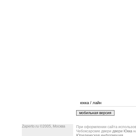
юкка
/
лайн
Zaperto.ru ©2005, Москва
При оформлении сайта использова
Чебоксарские двери
двери Юкка
н
Юридическая информация