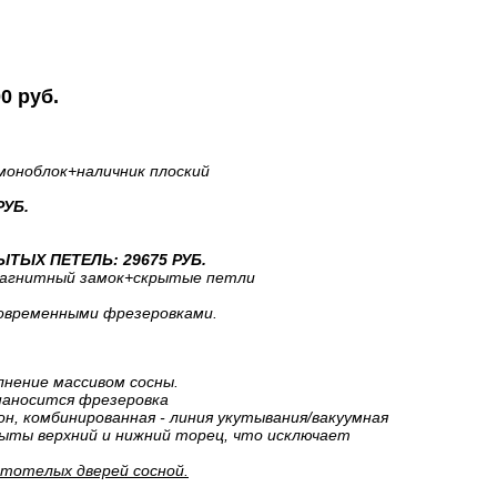
0 руб.
моноблок
+наличник плоский
РУБ.
ТЫХ ПЕТЕЛЬ: 29675 РУБ.
агнитный замок+скрытые петли
 современными фрезеровками.
лнение массивом сосны.
наносится фрезеровка
н, комбинированная - линия укутывания/вакуумная
рыты верхний и нижний торец, что исключает
стотелых дверей сосной.