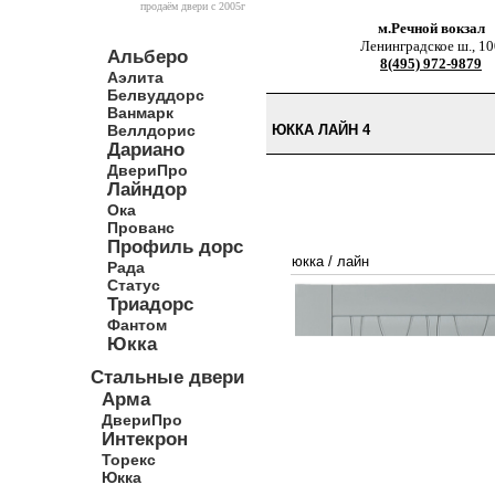
продаём двери c 2005г
м.Речной вокзал
Ленинградское ш., 10
Альберо
8(495) 972-9879
Аэлита
Белвуддорс
Ванмарк
Веллдорис
ЮККА ЛАЙН 4
Дариано
ДвериПро
Лайндор
Ока
Прованс
Профиль дорс
юкка
/
лайн
Рада
Статус
Триадорс
Фантом
Юкка
Стальные двери
Арма
ДвериПро
Интекрон
Торекс
Юкка