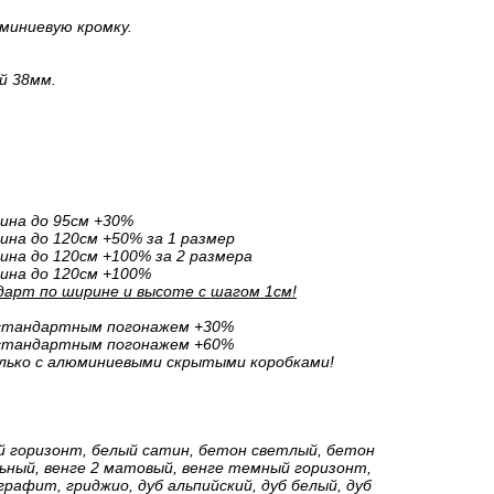
миниевую кромку.
й 38мм.
ина до 95см +30%
на до 120см +50% за 1 размер
на до 120см +100% за 2 размера
ина до 120см +100%
арт по ширине и высоте с шагом 1см!
естандартным погонажем +30%
естандартным погонажем +60%
лько с алюминиевыми скрытыми коробками!
й горизонт, белый сатин, бетон светлый, бетон
ный, венге 2 матовый, венге темный горизонт,
 графит, гриджио, дуб альпийский, дуб белый, дуб