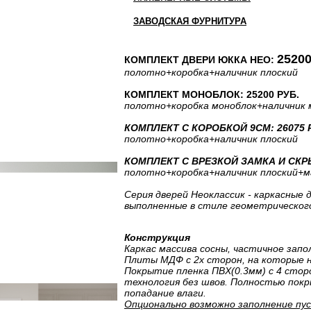
ЗАВОДСКАЯ ФУРНИТУРА
25200
КОМПЛЕКТ ДВЕРИ ЮККА НЕО:
полотно
+коробка
+наличник плоский
КОМПЛЕКТ МОНОБЛОК: 25200 РУБ.
полотно
+коробка моноблок
+наличник 
КОМПЛЕКТ С КОРОБКОЙ 9СМ: 26075 
полотно
+коробка
+наличник плоский
КОМПЛЕКТ С ВРЕЗКОЙ ЗАМКА И СКРЫ
полотно
+коробка
+наличник плоский
+м
Серия дверей Неоклассик - каркасные 
выполненные в стиле геометрическог
Конструкция
Каркас массива сосны, частичное запо
Плиты МДФ с 2х сторон, на которые 
Покрытие пленка ПВХ(0.3мм) с 4 сторо
технология без швов. Полностью пок
попадание влаги.
Опционально возможно заполнение пу