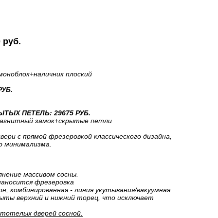
 руб.
моноблок
+наличник плоский
РУБ.
ТЫХ ПЕТЕЛЬ: 29675 РУБ.
агнитный замок+скрытые петли
двери с прямой фрезеровкой классического дизайна,
о минимализма.
лнение массивом сосны.
наносится фрезеровка
н, комбинированная - линия укутывания/вакуумная
рыты верхний и нижний торец, что исключает
стотелых дверей сосной.