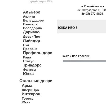
продаём двери c 2005г
м.Речной вокзал
Ленинградское ш., 10
Альберо
8(495) 972-9879
Аэлита
Белвуддорс
Ванмарк
Веллдорис
ЮККА НЕО 3
Дариано
ДвериПро
Лайндор
Ока
Прованс
Профиль дорс
юкка
/
нео классик
Рада
Статус
Триадорс
Фантом
Юкка
Стальные двери
Арма
ДвериПро
Интекрон
Торекс
Юкка