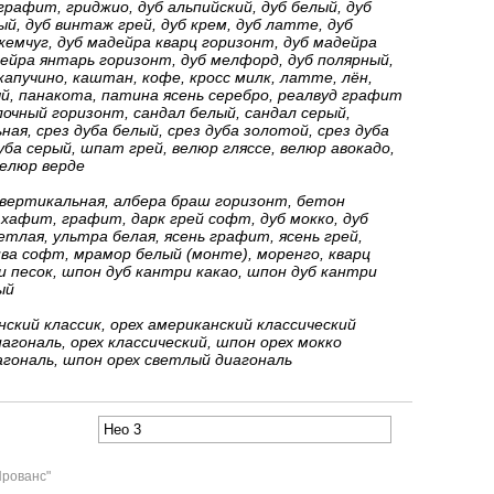
 графит, гриджио, дуб альпийский, дуб белый, дуб
, дуб винтаж грей, дуб крем, дуб латте, дуб
емчуг, дуб мадейра кварц горизонт, дуб мадейра
ейра янтарь горизонт, дуб мелфорд, дуб полярный,
капучино, каштан, кофе, кросс милк, латте, лён,
й, панакота, патина ясень серебро, реалвуд графит
очный горизонт, сандал белый, сандал серый,
ная, срез дуба белый, срез дуба золотой, срез дуба
уба серый, шпат грей, велюр гляссе, велюр авокадо,
елюр верде
вертикальная, албера браш горизонт, бетон
хафит, графит, дарк грей софт, дуб мокко, дуб
етлая, ультра белая, ясень графит, ясень грей,
ва софт, мрамор белый (монте), моренго, кварц
 песок, шпон дуб кантри какао, шпон дуб кантри
ый
ский классик, орех американский классический
агональ, орех классический, шпон орех мокко
агональ, шпон орех светлый диагональ
Прованс"