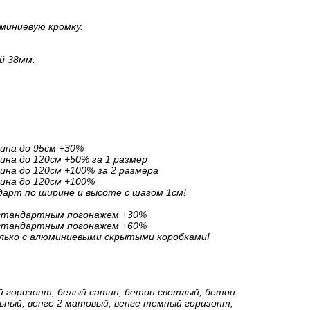
миниевую кромку.
й 38мм.
ина до 95см +30%
на до 120см +50% за 1 размер
на до 120см +100% за 2 размера
ина до 120см +100%
арт по ширине и высоте с шагом 1см!
естандартным погонажем +30%
естандартным погонажем +60%
лько с алюминиевыми скрытыми коробками!
й горизонт, белый сатин, бетон светлый, бетон
ный, венге 2 матовый, венге темный горизонт,