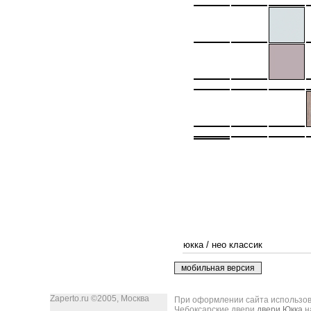
юкка
/
нео классик
Zaperto.ru ©2005, Москва
При оформлении сайта использова
Чебоксарские двери
двери Юкка
н