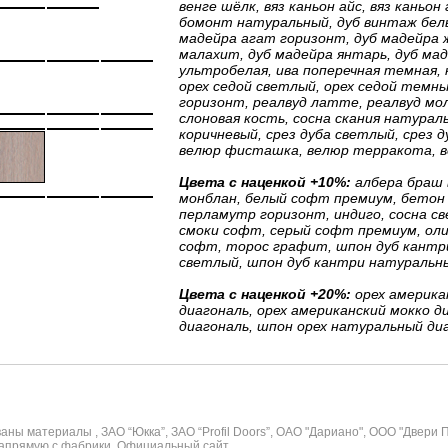
венге шёлк, вяз каньон айс, вяз каньон
бомонт натуральный, дуб винтаж белый
мадейра агат горизонт, дуб мадейра ж
малахит, дуб мадейра янтарь, дуб мад
ультробелая, ива поперечная темная, 
орех седой светлый, орех седой темны
горизонт, реалвуд латте, реалвуд мол
слоновая кость, сосна скания натураль
коричневый, срез дуба светлый, срез д
велюр фисташка, велюр терракота, в
Цвета с наценкой +10%:
албера браш 
монблан, белый софт премиум, бетон 
перламутр горизонт, индиго, сосна св
смоки софт, серый софт премиум, оли
софт, торос графит, шпон дуб кантри
светлый, шпон дуб кантри натуральн
Цвета с наценкой +20%:
орех американ
диагональ, орех американский мокко ди
диагональ, шпон орех натуральный ди
ны материалы , ЗАО “Юкка”, ЗАО “Profil Doors”, ОАО "Дариано", ООО "Двери 
апрямую с фабрики. Официальный сайт.