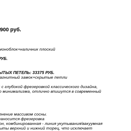
900 руб.
моноблок
+наличник плоский
РУБ.
ТЫХ ПЕТЕЛЬ: 33375 РУБ.
агнитный замок+скрытые петли
 с глубокой фрезеровкой классического дизайна,
о минимализма, отлично впишутся в современный
лнение массивом сосны.
наносится фрезеровка
н, комбинированная - линия укутывания/вакуумная
рыты верхний и нижний торец, что исключает