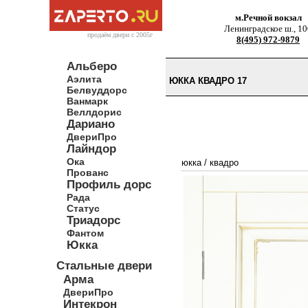
м.Речной вокзал
Ленинградское ш., 10
продаём двери c 2005г
8(495) 972-9879
Альберо
Аэлита
ЮККА КВАДРО 17
Белвуддорс
Ванмарк
Веллдорис
Дариано
ДвериПро
Лайндор
Ока
юкка
/
квадро
Прованс
Профиль дорс
Рада
Статус
Триадорс
Фантом
Юкка
Стальные двери
Арма
ДвериПро
Интекрон