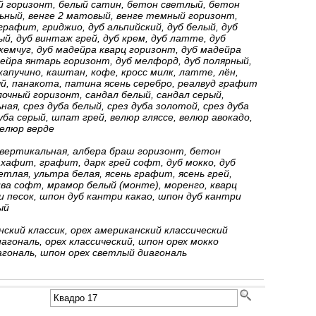
й горизонт, белый сатин, бетон светлый, бетон
ный, венге 2 матовый, венге темный горизонт,
 графит, гриджио, дуб альпийский, дуб белый, дуб
, дуб винтаж грей, дуб крем, дуб латте, дуб
емчуг, дуб мадейра кварц горизонт, дуб мадейра
ейра янтарь горизонт, дуб мелфорд, дуб полярный,
капучино, каштан, кофе, кросс милк, латте, лён,
й, панакота, патина ясень серебро, реалвуд графит
очный горизонт, сандал белый, сандал серый,
ная, срез дуба белый, срез дуба золотой, срез дуба
уба серый, шпат грей, велюр гляссе, велюр авокадо,
елюр верде
вертикальная, албера браш горизонт, бетон
хафит, графит, дарк грей софт, дуб мокко, дуб
етлая, ультра белая, ясень графит, ясень грей,
ва софт, мрамор белый (монте), моренго, кварц
 песок, шпон дуб кантри какао, шпон дуб кантри
ый
ский классик, орех американский классический
агональ, орех классический, шпон орех мокко
агональ, шпон орех светлый диагональ