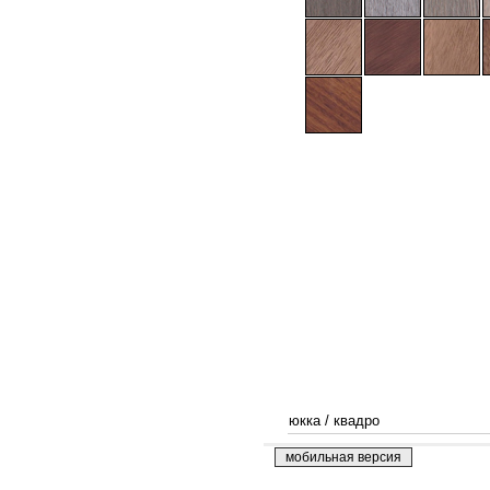
юкка
/
квадро