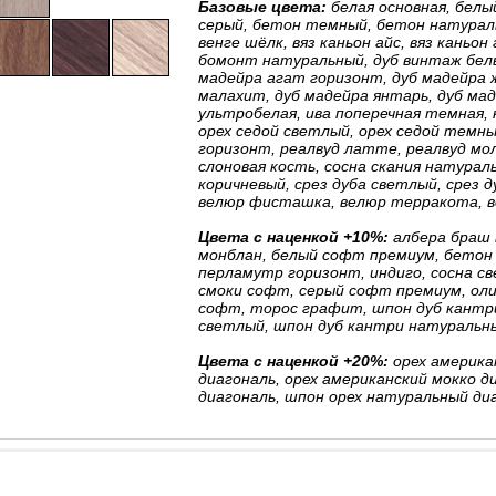
Базовые цвета:
белая основная, белы
серый, бетон темный, бетон натураль
венге шёлк, вяз каньон айс, вяз каньон
бомонт натуральный, дуб винтаж белый
мадейра агат горизонт, дуб мадейра ж
малахит, дуб мадейра янтарь, дуб мад
ультробелая, ива поперечная темная, 
орех седой светлый, орех седой темны
горизонт, реалвуд латте, реалвуд мол
слоновая кость, сосна скания натураль
коричневый, срез дуба светлый, срез д
велюр фисташка, велюр терракота, в
Цвета с наценкой +10%:
албера браш 
монблан, белый софт премиум, бетон 
перламутр горизонт, индиго, сосна св
смоки софт, серый софт премиум, оли
софт, торос графит, шпон дуб кантри
светлый, шпон дуб кантри натуральн
Цвета с наценкой +20%:
орех американ
диагональ, орех американский мокко ди
диагональ, шпон орех натуральный ди