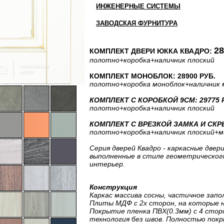
ИНЖЕНЕРНЫЕ СИСТЕМЫ
ЗАВОДСКАЯ ФУРНИТУРА
28
КОМПЛЕКТ ДВЕРИ ЮККА КВАДРО:
полотно
+коробка
+наличник плоский
КОМПЛЕКТ МОНОБЛОК: 28900 РУБ.
полотно
+коробка моноблок
+наличник 
КОМПЛЕКТ С КОРОБКОЙ 9СМ: 29775 
полотно
+коробка
+наличник плоский
КОМПЛЕКТ С ВРЕЗКОЙ ЗАМКА И СКРЫ
полотно
+коробка
+наличник плоский
+м
Серия дверей Квадро - каркасные двери
выполненные в стиле геометрическог
интерьер.
Конструкция
Каркас массива сосны, частичное запо
Плиты МДФ с 2х сторон, на которые 
Покрытие пленка ПВХ(0.3мм) с 4 сторо
технология без швов. Полностью пок