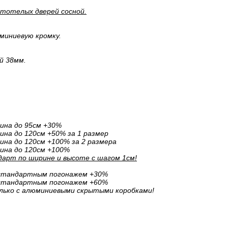
стотелых дверей сосной.
миниевую кромку.
й 38мм.
ина до 95см +30%
на до 120см +50% за 1 размер
на до 120см +100% за 2 размера
ина до 120см +100%
арт по ширине и высоте с шагом 1см!
естандартным погонажем +30%
естандартным погонажем +60%
лько с алюминиевыми скрытыми коробками!