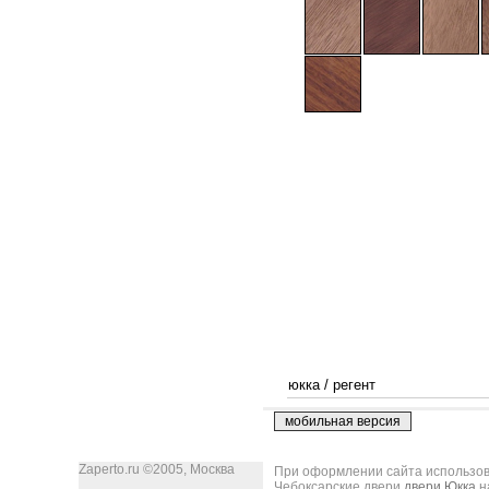
юкка
/
регент
Zaperto.ru ©2005, Москва
При оформлении сайта использова
Чебоксарские двери
двери Юкка
н