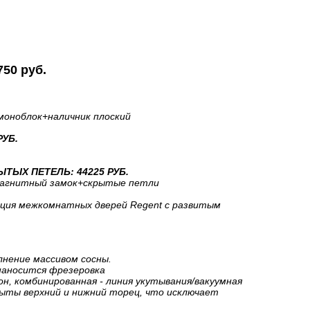
750 руб.
моноблок
+наличник плоский
РУБ.
ТЫХ ПЕТЕЛЬ: 44225 РУБ.
агнитный замок+скрытые петли
ция межкомнатных дверей Regent с развитым
лнение массивом сосны.
наносится фрезеровка
н, комбинированная - линия укутывания/вакуумная
рыты верхний и нижний торец, что исключает