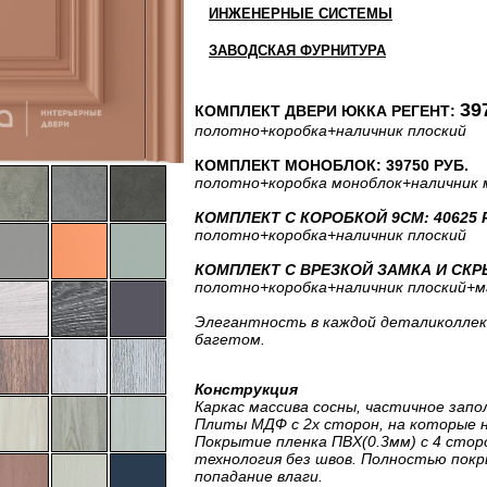
ИНЖЕНЕРНЫЕ СИСТЕМЫ
ЗАВОДСКАЯ ФУРНИТУРА
39
КОМПЛЕКТ ДВЕРИ ЮККА РЕГЕНТ:
полотно
+коробка
+наличник плоский
КОМПЛЕКТ МОНОБЛОК: 39750 РУБ.
полотно
+коробка моноблок
+наличник 
КОМПЛЕКТ С КОРОБКОЙ 9СМ: 40625 
полотно
+коробка
+наличник плоский
КОМПЛЕКТ С ВРЕЗКОЙ ЗАМКА И СКРЫ
полотно
+коробка
+наличник плоский
+м
Элегантность в каждой деталиколлек
багетом.
Конструкция
Каркас массива сосны, частичное запо
Плиты МДФ с 2х сторон, на которые 
Покрытие пленка ПВХ(0.3мм) с 4 сторо
технология без швов. Полностью пок
попадание влаги.