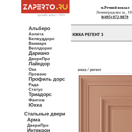
м.Речной вокзал
Ленинградское ш., 10
продаём двери c 2005г
8(495) 972-9879
Альберо
Аэлита
ЮККА РЕГЕНТ 3
Белвуддорс
Ванмарк
Веллдорис
Дариано
ДвериПро
Лайндор
Ока
юкка
/
регент
Прованс
Профиль дорс
Рада
Статус
Триадорс
Фантом
Юкка
Стальные двери
Арма
ДвериПро
Интекрон