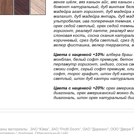
венге шёлк, вяз каньон айс, вяз каньон
бомонт натуральный, дуб винтаж белый
мадейра агат горизонт, дуб мадейра ж
малахит, дуб мадейра янтарь, дуб мад
ультробелая, ива поперечная темная, 
орех седой светлый, орех седой темны
горизонт, реалвуд латте, реалвуд мол
слоновая кость, сосна скания натураль
коричневый, срез дуба светлый, срез д
велюр фисташка, велюр терракота, в
Цвета с наценкой +10%:
албера браш 
монблан, белый софт премиум, бетон 
перламутр горизонт, индиго, сосна св
смоки софт, серый софт премиум, оли
софт, торос графит, шпон дуб кантри
светлый, шпон дуб кантри натуральн
Цвета с наценкой +20%:
орех американ
диагональ, орех американский мокко ди
диагональ, шпон орех натуральный ди
ны материалы , ЗАО “Юкка”, ЗАО “Profil Doors”, ОАО "Дариано", ООО "Двери 
апрямую с фабрики. Официальный сайт.