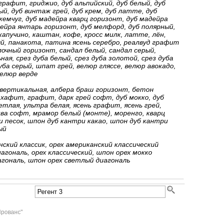
 графит, гриджио, дуб альпийский, дуб белый, дуб
, дуб винтаж грей, дуб крем, дуб латте, дуб
емчуг, дуб мадейра кварц горизонт, дуб мадейра
ейра янтарь горизонт, дуб мелфорд, дуб полярный,
капучино, каштан, кофе, кросс милк, латте, лён,
й, панакота, патина ясень серебро, реалвуд графит
очный горизонт, сандал белый, сандал серый,
ная, срез дуба белый, срез дуба золотой, срез дуба
уба серый, шпат грей, велюр гляссе, велюр авокадо,
елюр верде
вертикальная, албера браш горизонт, бетон
хафит, графит, дарк грей софт, дуб мокко, дуб
етлая, ультра белая, ясень графит, ясень грей,
ва софт, мрамор белый (монте), моренго, кварц
 песок, шпон дуб кантри какао, шпон дуб кантри
ый
ский классик, орех американский классический
агональ, орех классический, шпон орех мокко
агональ, шпон орех светлый диагональ
Прованс"