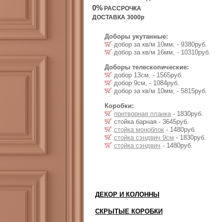
0%
РАССРОЧКА
ДОСТАВКА 3000р
Доборы укутанные:
добор за кв/м 10мм, - 9380руб.
добор за кв/м 16мм, - 10310руб.
Доборы телескопические:
добор 13см, - 1565руб.
добор 9см, - 1084руб.
добор за кв/м 10мм, - 5815руб.
Коробки:
притворная планка
- 1830руб.
стойка барная - 3645руб.
стойка моноблок
- 1480руб.
стойка сэндвич 9см
- 1830руб.
стойка сэндвич
- 1480руб.
ДЕКОР И КОЛОННЫ
СКРЫТЫЕ КОРОБКИ