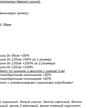
стотелых дверей сосной.
миниевую кромку.
й 38мм.
ина до 95см +30%
на до 120см +50% за 1 размер
на до 120см +100% за 2 размера
ина до 120см +100%
арт по ширине и высоте с шагом 1см!
естандартным погонажем +30%
естандартным погонажем +60%
лько с алюминиевыми скрытыми коробками!
й горизонт, белый сатин, бетон светлый, бетон
ный, венге 2 матовый, венге темный горизонт,