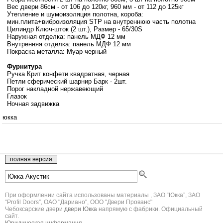
Вес двери 86см - от 106 до 120кг, 960 мм - от 112 до 125кг
Утепление и шумоизоляция полотна, короба:
мин.плита+виброизоляция STP на внутреннюю часть полотна
Цилиндр Ключ-шток (2 шт.), Размер - 65/30S
Наружная отделка: панель МДФ 12 мм
Внутренняя отделка: панель МДФ 12 мм
Покраска металла: Муар черный
Фурнитура
Ручка Крит конфети квадратная, черная
Петли сферический шарнир Барк - 2шт.
Порог накладной нержавеющий
Глазок
Ночная задвижка
юкка
При оформлении сайта использованы материалы , ЗАО “Юкка”, ЗАО
“Profil Doors”, ОАО "Дариано", ООО "Двери Прованс"
Чебоксарские двери
двери Юкка
напрямую с фабрики. Официальный
сайт.